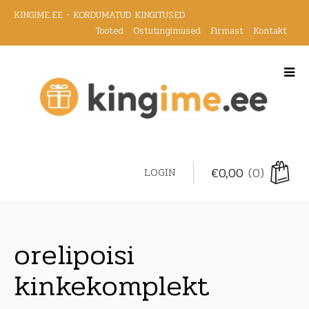
KINGIME.EE - KORDUMATUD KINGITUSED
Tooted
Ostutingimused
Firmast
Kontakt
€
0,00
(0)
LOGIN
orelipoisi
kinkekomplekt