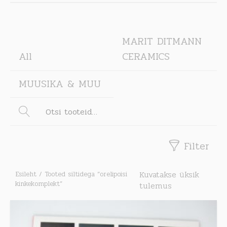
MARIT DITMANN
All
CERAMICS
MUUSIKA & MUU
Filter
Esileht
/ Tooted siltidega “orelipoisi
Kuvatakse üksik
kinkekomplekt”
tulemus