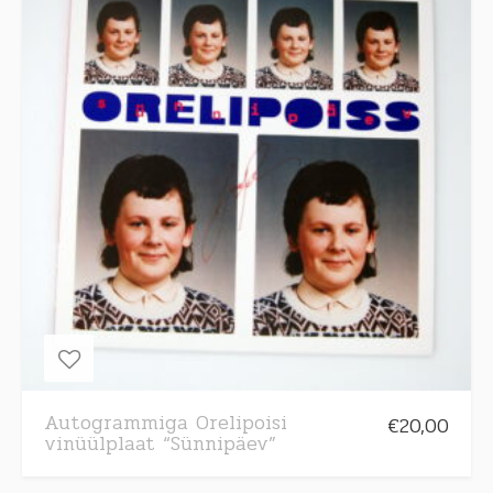
Autogrammiga Orelipoisi
€
20,00
vinüülplaat “Sünnipäev”